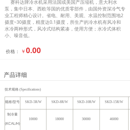
赛科达牌冷水机采用法国或美国产压缩机，意大利水
泵，集中日本、西欧等国的优质零部件，由国外资深冷气专
业工程师精心设计。省电、耐用、美观、水温控制范围地2
摄度~30摄度，精度达0.1摄度，所生产的冷水机有风冷和
水冷两种形式，风冷式结构紧凑，使用方便；水冷式体积
小、噪音低。
0.00
￥
价格：
产品详细
技术规格
(Specifications)
规格
\
型号
SKD-5R/W
SKD-8R/W
SKD-10R/W
SKD-15R/W
制冷量
10000
18000
30000
46000
(KCAL/H)